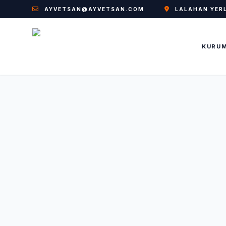
AYVETSAN@AYVETSAN.COM
LALAHAN YERL
KURU